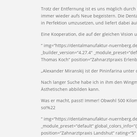
Trotz der Entfernung ist es uns möglich durch
immer wieder aufs Neue begeistern. Die Dental
in Perfektion umzusetzen, und liefert dabei ä
Eine Kooperation, die auf der gleichen Vision
“ img=“https://dentalmanufaktur-nuernberg.
_builder_version=“4.27.4″ _module_preset=“defa
Thomas Koch“ position=“Zahnarztpraxis Erlenb
„Alexander Miranskij ist der Pininfarina unter
Nach langer Suche habe ich in ihm den Wingm
Ästhetischen abbilden kann.
Was er macht, passt! Immer! Obwohl 500 Kilome
so!%22
“ img=“https://dentalmanufaktur-nuernberg.d
_module_preset=“default“ global_colors_info=“{
position=“Zahnarztpraxis Landshut“ rating=“5″