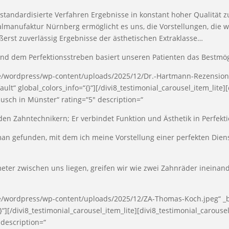
 standardisierte Verfahren Ergebnisse in konstant hoher Qualität z
manufaktur Nürnberg ermöglicht es uns, die Vorstellungen, die wir
ußerst zuverlässig Ergebnisse der ästhetischen Extraklasse…
 und dem Perfektionsstreben basiert unseren Patienten das Bestmö
de/wordpress/wp-content/uploads/2025/12/Dr.-Hartmann-Rezensio
ult“ global_colors_info=“{}“][/divi8_testimonial_carousel_item_lite]
usch in Münster“ rating=“5″ description=“
 den Zahntechnikern; Er verbindet Funktion und Ästhetik in Perfekti
an gefunden, mit dem ich meine Vorstellung einer perfekten Dien
ter zwischen uns liegen, greifen wir wie zwei Zahnräder ineinande
e/wordpress/wp-content/uploads/2025/12/ZA-Thomas-Koch.jpeg“ _bu
}“][/divi8_testimonial_carousel_item_lite][divi8_testimonial_carou
 description=“