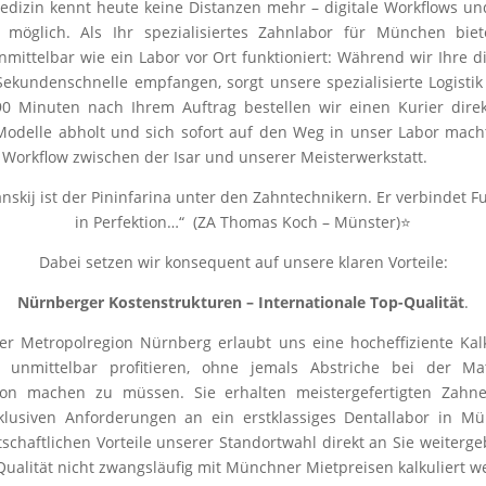
izin kennt heute keine Distanzen mehr – digitale Workflows und
 möglich. Als Ihr spezialisiertes Zahnlabor für München bie
mittelbar wie ein Labor vor Ort funktioniert: Während wir Ihre d
Sekundenschnelle empfangen, sorgt unsere spezialisierte Logisti
0 Minuten nach Ihrem Auftrag bestellen wir einen Kurier direkt
delle abholt und sich sofort auf den Weg in unser Labor macht
 Workflow zwischen der Isar und unserer Meisterwerkstatt.
skij ist der Pininfarina unter den Zahntechnikern. Er verbindet F
in Perfektion…“ (ZA Thomas Koch – Münster)⭐
Dabei setzen wir konsequent auf unsere klaren Vorteile:
Nürnberger Kostenstrukturen – Internationale Top-Qualität
.
er Metropolregion Nürnberg erlaubt uns eine hocheffiziente Kalk
 unmittelbar profitieren, ohne jemals Abstriche bei der Ma
sion machen zu müssen. Sie erhalten meistergefertigten Zahn
klusiven Anforderungen an ein erstklassiges Dentallabor in Mü
schaftlichen Vorteile unserer Standortwahl direkt an Sie weiter
 Qualität nicht zwangsläufig mit Münchner Mietpreisen kalkuliert 