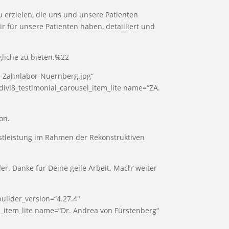
u erzielen, die uns und unsere Patienten
 für unsere Patienten haben, detailliert und
gliche zu bieten.%22
n-Zahnlabor-Nuernberg.jpg“
[divi8_testimonial_carousel_item_lite name=“ZA.
on.
stleistung im Rahmen der Rekonstruktiven
r. Danke für Deine geile Arbeit. Mach‘ weiter
ilder_version=“4.27.4″
sel_item_lite name=“Dr. Andrea von Fürstenberg“