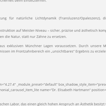
icherheit beim Einsetztermin.
tung für natürliche Lichtdynamik (Transluzenz/Opaleszenz),
struktion auf Meister-Niveau – sicher, präzise und ästhetisch kom
ren die Natur, statt nur Zähne zu ersetzen.
n aus exklusiven Münchner Lagen voraussetzen. Durch unsere Ma
ltnissen im Frontzahnbereich ein „unsichtbares“ Ergebnis zu erziel
sion=“4.27.4″ _module_preset=“default“ box_shadow_style_item=“pre
stimonial_carousel_item_lite name=“Dr. Elisabeth Hartmann“ positi
chen Labor, das einen gleich hohen Anspruch an Ästhetik besitzt