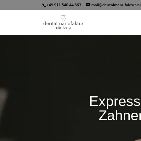
+49 911 540 44 663
mail@dentalmanufaktur-n
Express
Zahner