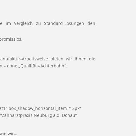
 die im Vergleich zu Standard-Lösungen den
promisslos.
nufaktur-Arbeitsweise bieten wir Ihnen die
en – ohne „Qualitäts-Achterbahn“.
set1″ box_shadow_horizontal_item=“-2px“
on=“Zahnarztpraxis Neuburg a.d. Donau“
 wie wir…