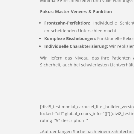
Minimale Einschleifzeiten und volle Planungss
Fokus: Master-Veneers & Funktion
Frontzahn-Perfektion:
Individuelle Schich
entscheidenden Unterschied macht.
Komplexe Bisshebungen:
Funktionelle Rekon
Individuelle Charakterisierung:
Wir replizie
Wir liefern das Niveau, das Ihre Patiente
Sicherheit, auch bei schwierigsten Lichtverhä
[divi8_testimonial_carousel_lite _builder_ver
locked=“off“ global_colors_info=“{}“][divi8_te
rating=“5″ description=“
„Auf der langen Suche nach einem zahntechnis