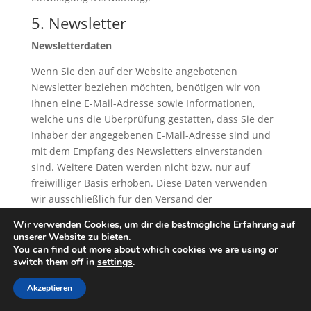
5. Newsletter
Newsletterdaten
Wenn Sie den auf der Website angebotenen
Newsletter beziehen möchten, benötigen wir von
Ihnen eine E-Mail-Adresse sowie Informationen,
welche uns die Überprüfung gestatten, dass Sie der
Inhaber der angegebenen E-Mail-Adresse sind und
mit dem Empfang des Newsletters einverstanden
sind. Weitere Daten werden nicht bzw. nur auf
freiwilliger Basis erhoben. Diese Daten verwenden
wir ausschließlich für den Versand der
angeforderten Informationen und geben diese nicht
Wir verwenden Cookies, um dir die bestmögliche Erfahrung auf
an Dritte weiter.
unserer Website zu bieten.
You can find out more about which cookies we are using or
Die Verarbeitung der in das
switch them off in
settings
.
Newsletteranmeldeformular eingegebenen Daten
erfolgt ausschließlich auf Grundlage Ihrer
Akzeptieren
Einwilligung (Art. 6 Abs. 1 lit. a DSGVO). Die erteilte